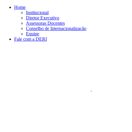
Conteúdo principal
Menu principal
Rodapé
Home
Institucional
Diretor Executivo
Assessoras Docentes
Conselho de Internacionalização
Equipe
Fale com a DERI
Aumentar fonte