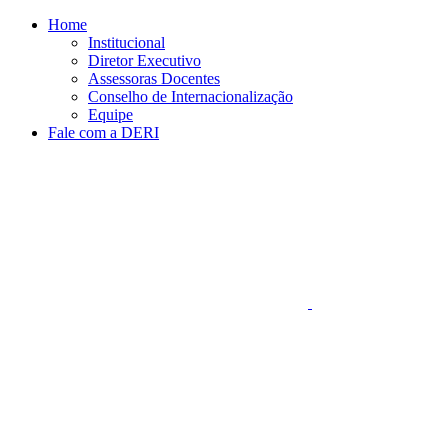
Página Inicial DERI
Conteúdo principal
Menu principal
Rodapé
Home
Institucional
Diretor Executivo
Assessoras Docentes
Conselho de Internacionalização
Equipe
Fale com a DERI
Aumentar fonte