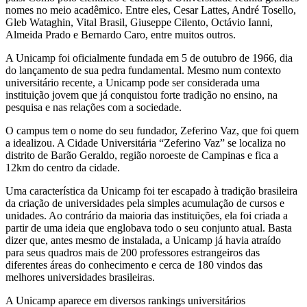
nomes no meio acadêmico. Entre eles, Cesar Lattes, André Tosello,
Gleb Wataghin, Vital Brasil, Giuseppe Cilento, Octávio Ianni,
Almeida Prado e Bernardo Caro, entre muitos outros.
A Unicamp foi oficialmente fundada em 5 de outubro de 1966, dia
do lançamento de sua pedra fundamental. Mesmo num contexto
universitário recente, a Unicamp pode ser considerada uma
instituição jovem que já conquistou forte tradição no ensino, na
pesquisa e nas relações com a sociedade.
O campus tem o nome do seu fundador, Zeferino Vaz, que foi quem
a idealizou. A Cidade Universitária “Zeferino Vaz” se localiza no
distrito de Barão Geraldo, região noroeste de Campinas e fica a
12km do centro da cidade.
Uma característica da Unicamp foi ter escapado à tradição brasileira
da criação de universidades pela simples acumulação de cursos e
unidades. Ao contrário da maioria das instituições, ela foi criada a
partir de uma ideia que englobava todo o seu conjunto atual. Basta
dizer que, antes mesmo de instalada, a Unicamp já havia atraído
para seus quadros mais de 200 professores estrangeiros das
diferentes áreas do conhecimento e cerca de 180 vindos das
melhores universidades brasileiras.
A Unicamp aparece em diversos rankings universitários