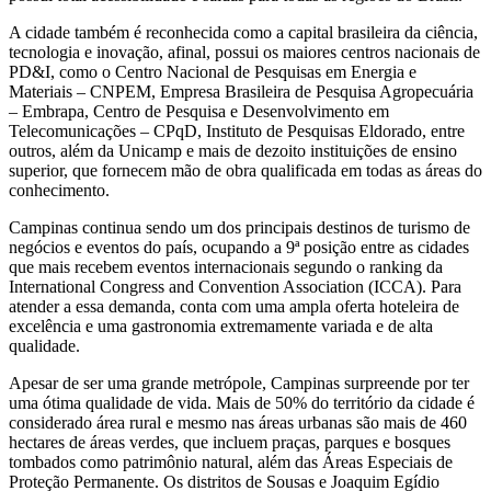
A cidade também é reconhecida como a capital brasileira da ciência,
tecnologia e inovação, afinal, possui os maiores centros nacionais de
PD&I, como o Centro Nacional de Pesquisas em Energia e
Materiais – CNPEM, Empresa Brasileira de Pesquisa Agropecuária
– Embrapa, Centro de Pesquisa e Desenvolvimento em
Telecomunicações – CPqD, Instituto de Pesquisas Eldorado, entre
outros, além da Unicamp e mais de dezoito instituições de ensino
superior, que fornecem mão de obra qualificada em todas as áreas do
conhecimento.
Campinas continua sendo um dos principais destinos de turismo de
negócios e eventos do país, ocupando a 9ª posição entre as cidades
que mais recebem eventos internacionais segundo o ranking da
International Congress and Convention Association (ICCA). Para
atender a essa demanda, conta com uma ampla oferta hoteleira de
excelência e uma gastronomia extremamente variada e de alta
qualidade.
Apesar de ser uma grande metrópole, Campinas surpreende por ter
uma ótima qualidade de vida. Mais de 50% do território da cidade é
considerado área rural e mesmo nas áreas urbanas são mais de 460
hectares de áreas verdes, que incluem praças, parques e bosques
tombados como patrimônio natural, além das Áreas Especiais de
Proteção Permanente. Os distritos de Sousas e Joaquim Egídio