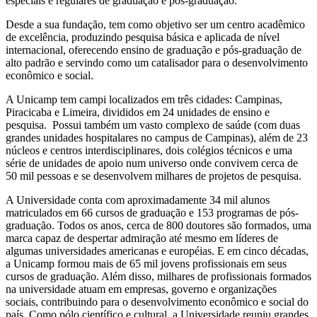
especiais e regulares de graduação e pós-graduação.
Desde a sua fundação, tem como objetivo ser um centro acadêmico
de excelência, produzindo pesquisa básica e aplicada de nível
internacional, oferecendo ensino de graduação e pós-graduação de
alto padrão e servindo como um catalisador para o desenvolvimento
econômico e social.
A Unicamp tem campi localizados em três cidades: Campinas,
Piracicaba e Limeira, divididos em 24 unidades de ensino e
pesquisa. Possui também um vasto complexo de saúde (com duas
grandes unidades hospitalares no campus de Campinas), além de 23
núcleos e centros interdisciplinares, dois colégios técnicos e uma
série de unidades de apoio num universo onde convivem cerca de
50 mil pessoas e se desenvolvem milhares de projetos de pesquisa.
A Universidade conta com aproximadamente 34 mil alunos
matriculados em 66 cursos de graduação e 153 programas de pós-
graduação. Todos os anos, cerca de 800 doutores são formados, uma
marca capaz de despertar admiração até mesmo em líderes de
algumas universidades americanas e européias. E em cinco décadas,
a Unicamp formou mais de 65 mil jovens profissionais em seus
cursos de graduação. Além disso, milhares de profissionais formados
na universidade atuam em empresas, governo e organizações
sociais, contribuindo para o desenvolvimento econômico e social do
país. Como pólo científico e cultural, a Universidade reuniu grandes