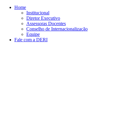
Conteúdo principal
Menu principal
Rodapé
Home
Institucional
Diretor Executivo
Assessoras Docentes
Conselho de Internacionalização
Equipe
Fale com a DERI
Aumentar fonte
Diminuir fonte