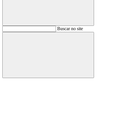
Buscar
Buscar no site
Buscar
Aumentar fonte
Diminuir fonte