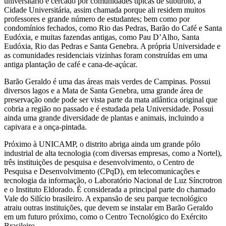
universitário é cercado por comunidades típicas de subúrbio, a
Cidade Universitária, assim chamada porque ali residem muitos
professores e grande número de estudantes; bem como por
condomínios fechados, como Rio das Pedras, Barão do Café e Santa
Eudóxia, e muitas fazendas antigas, como Pau D’Alho, Santa
Eudóxia, Rio das Pedras e Santa Genebra. A própria Universidade e
as comunidades residenciais vizinhas foram construídas em uma
antiga plantação de café e cana-de-açúcar.
Barão Geraldo é uma das áreas mais verdes de Campinas. Possui
diversos lagos e a Mata de Santa Genebra, uma grande área de
preservação onde pode ser vista parte da mata atlântica original que
cobria a região no passado e é estudada pela Universidade. Possui
ainda uma grande diversidade de plantas e animais, incluindo a
capivara e a onça-pintada.
Próximo à UNICAMP, o distrito abriga ainda um grande pólo
industrial de alta tecnologia (com diversas empresas, como a Nortel),
três instituições de pesquisa e desenvolvimento, o Centro de
Pesquisa e Desenvolvimento (CPqD), em telecomunicações e
tecnologia da informação, o Laboratório Nacional de Luz Síncrotron
e o Instituto Eldorado. É considerada a principal parte do chamado
Vale do Silício brasileiro. A expansão de seu parque tecnológico
atraiu outras instituições, que devem se instalar em Barão Geraldo
em um futuro próximo, como o Centro Tecnológico do Exército
Brasileiro.