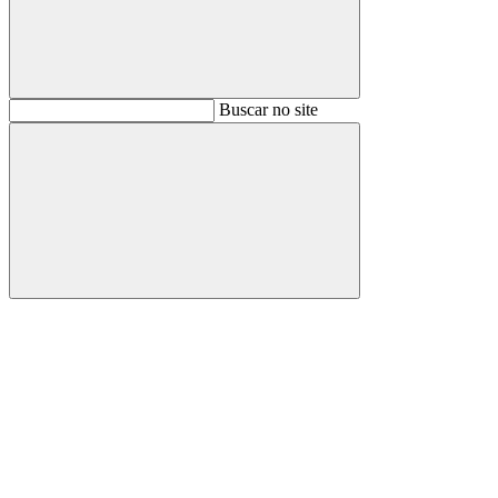
Buscar
Buscar no site
Buscar
Aumentar fonte
Diminuir fonte