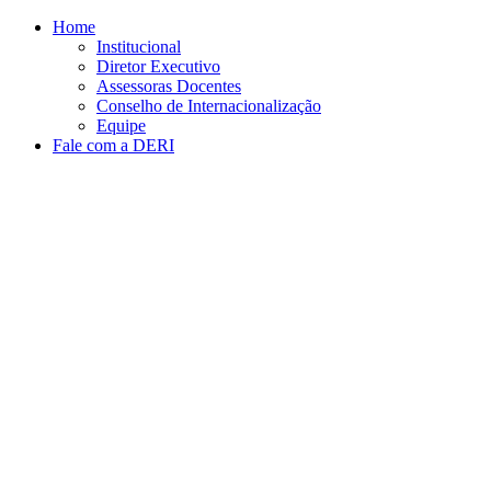
Conteúdo principal
Menu principal
Rodapé
Home
Institucional
Diretor Executivo
Assessoras Docentes
Conselho de Internacionalização
Equipe
Fale com a DERI
Aumentar fonte
Diminuir fonte