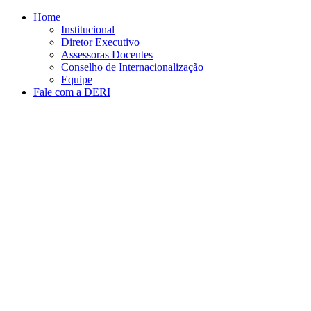
Conteúdo principal
Menu principal
Rodapé
Home
Institucional
Diretor Executivo
Assessoras Docentes
Conselho de Internacionalização
Equipe
Fale com a DERI
Aumentar fonte
Diminuir fonte