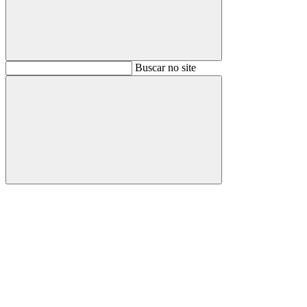
Buscar
Buscar no site
Buscar
Aumentar fonte
Diminuir fonte