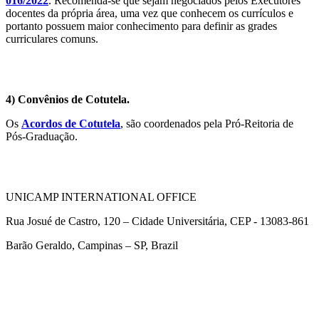
016/2022
. Recomenda-se que sejam negociados pelos Executores
docentes da própria área, uma vez que conhecem os currículos e
portanto possuem maior conhecimento para definir as grades
curriculares comuns.
4) Convênios de Cotutela.
Os
Acordos de Cotutela
, são coordenados pela Pró-Reitoria de
Pós-Graduação.
UNICAMP INTERNATIONAL OFFICE
Rua Josué de Castro, 120 – Cidade Universitária, CEP - 13083-861
Barão Geraldo, Campinas – SP, Brazil
Link para o Facebook