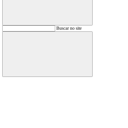
Buscar
Buscar no site
Buscar
Aumentar fonte
Diminuir fonte