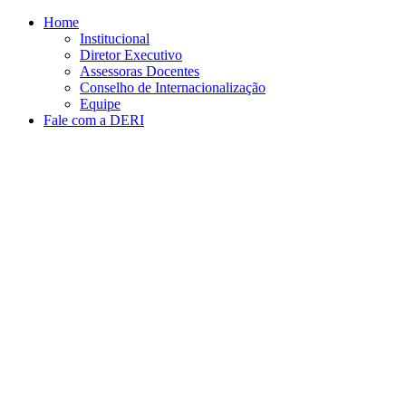
Conteúdo principal
Menu principal
Rodapé
Home
Institucional
Diretor Executivo
Assessoras Docentes
Conselho de Internacionalização
Equipe
Fale com a DERI
Aumentar fonte
Diminuir fonte