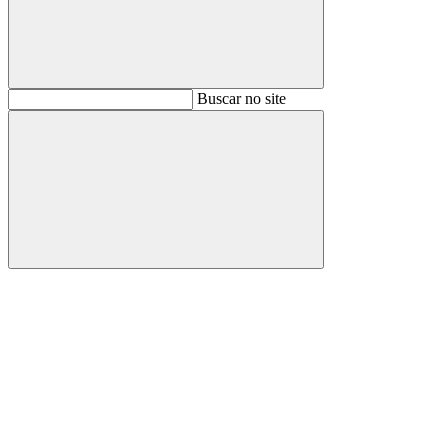
Buscar
Buscar no site
Buscar
Aumentar fonte
Diminuir fonte