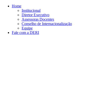
Conteúdo principal
Menu principal
Rodapé
Home
Institucional
Diretor Executivo
Assessoras Docentes
Conselho de Internacionalização
Equipe
Fale com a DERI
Aumentar fonte
Diminuir fonte