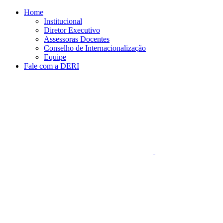
Conteúdo principal
Menu principal
Rodapé
Home
Institucional
Diretor Executivo
Assessoras Docentes
Conselho de Internacionalização
Equipe
Fale com a DERI
Aumentar fonte