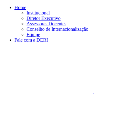
Conteúdo principal
Menu principal
Rodapé
Home
Institucional
Diretor Executivo
Assessoras Docentes
Conselho de Internacionalização
Equipe
Fale com a DERI
Aumentar fonte