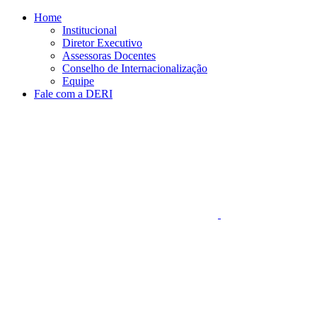
Conteúdo principal
Menu principal
Rodapé
Home
Institucional
Diretor Executivo
Assessoras Docentes
Conselho de Internacionalização
Equipe
Fale com a DERI
Aumentar fonte