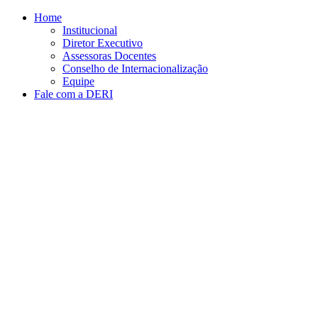
Conteúdo principal
Menu principal
Rodapé
Home
Institucional
Diretor Executivo
Assessoras Docentes
Conselho de Internacionalização
Equipe
Fale com a DERI
Aumentar fonte
Diminuir fonte