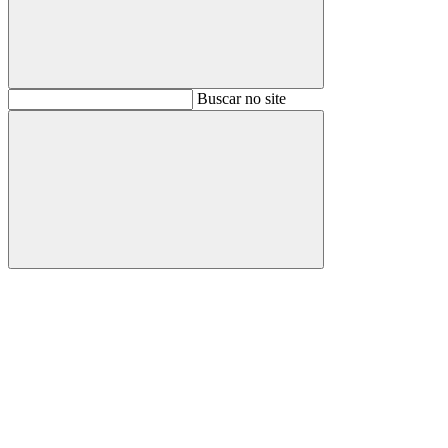
Buscar
Buscar no site
Buscar
Aumentar fonte
Diminuir fonte