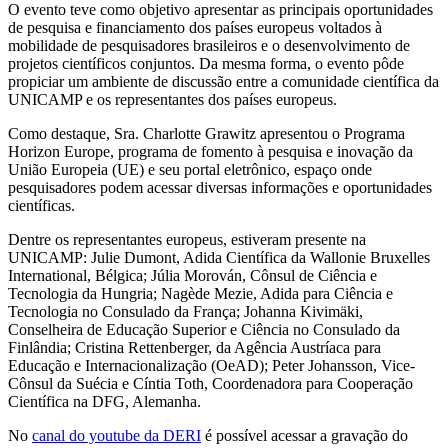
O evento teve como objetivo apresentar as principais oportunidades
de pesquisa e financiamento dos países europeus voltados à
mobilidade de pesquisadores brasileiros e o desenvolvimento de
projetos científicos conjuntos. Da mesma forma, o evento pôde
propiciar um ambiente de discussão entre a comunidade científica da
UNICAMP e os representantes dos países europeus.
Como destaque, Sra. Charlotte Grawitz apresentou o Programa
Horizon Europe, programa de fomento à pesquisa e inovação da
União Europeia (UE) e seu portal eletrônico, espaço onde
pesquisadores podem acessar diversas informações e oportunidades
científicas.
Dentre os representantes europeus, estiveram presente na
UNICAMP: Julie Dumont, Adida Científica da Wallonie Bruxelles
International, Bélgica; Júlia Morován, Cônsul de Ciência e
Tecnologia da Hungria; Nagède Mezie, Adida para Ciência e
Tecnologia no Consulado da França; Johanna Kivimäki,
Conselheira de Educação Superior e Ciência no Consulado da
Finlândia; Cristina Rettenberger, da Agência Austríaca para
Educação e Internacionalização (OeAD); Peter Johansson, Vice-
Cônsul da Suécia e Cíntia Toth, Coordenadora para Cooperação
Científica na DFG, Alemanha.
No
canal do youtube da DERI
é possível acessar a gravação do