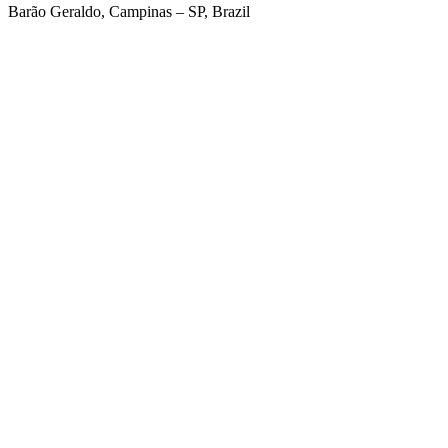
Barão Geraldo, Campinas – SP, Brazil
Link para o Facebook
Link para o Twitter
Link para o Linkedin