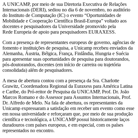
A UNICAMP, por meio de sua Diretoria Executiva de Relações
Internacionais (DERI), sediou no dia 6 de novembro, no auditório
do Instituto de Computação (IC) o evento “Oportunidades de
Mobilidade e Cooperação Científica Brasil-Europa” voltado aos
docentes e pesquisadores da Universidade promovido pela
Rede Europeia de apoio para pesquisadores EURAXESS.
Com a presença de representantes europeus de governo, agências de
fomento e instituições de pesquisa, a Unicamp recebeu enviados da
Alemanha, Áustria, Bélgica, França, Finlândia, Hungria e Suécia
para apresentar suas oportunidades de pesquisa para doutorandos,
pós-doutorandos, docentes (em início de carreira ou trajetória
consolidada) além de pesquisadores.
A mesa de abertura contou com a presença da Sra. Charlotte
Grawitz, Coordenadora Regional da Euraxess para América Latina
e Caribe, do Pró-reitor de Pesquisa da UNICAMP, Prof. Dr. João
Marcos Romano e do Assessor para Assuntos Internacionais, Prof.
Dr. Alfredo de Melo. Na fala de abertura, os representantes da
Unicamp expressaram a satisfação em receber um evento como esse
em nossa universidade e reforçaram que, por meio de sua produção
científica e tecnológica, a UNICAMP possui historicamente laços
duradouros com países europeus, e em especial, com os países
representados no encontro.