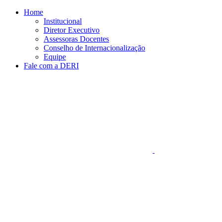
Conteúdo principal
Menu principal
Rodapé
Home
Institucional
Diretor Executivo
Assessoras Docentes
Conselho de Internacionalização
Equipe
Fale com a DERI
Aumentar fonte