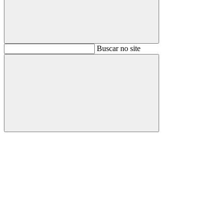
Buscar
Buscar no site
Buscar
Aumentar fonte
Diminuir fonte