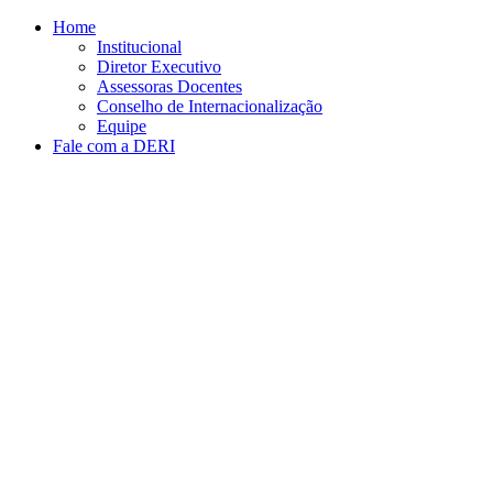
Conteúdo principal
Menu principal
Rodapé
Home
Institucional
Diretor Executivo
Assessoras Docentes
Conselho de Internacionalização
Equipe
Fale com a DERI
Aumentar fonte
Diminuir fonte