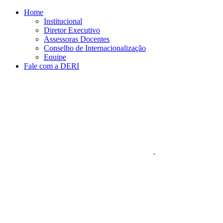
Conteúdo principal
Menu principal
Rodapé
Home
Institucional
Diretor Executivo
Assessoras Docentes
Conselho de Internacionalização
Equipe
Fale com a DERI
Aumentar fonte