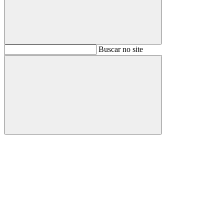
Buscar
Buscar no site
Buscar
Aumentar fonte
Diminuir fonte