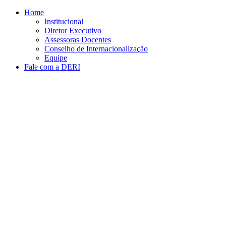
Conteúdo principal
Menu principal
Rodapé
Home
Institucional
Diretor Executivo
Assessoras Docentes
Conselho de Internacionalização
Equipe
Fale com a DERI
Aumentar fonte
Diminuir fonte