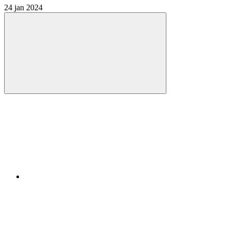
24 jan 2024
Compartilhar
Compartilhar po
Compartilhar n