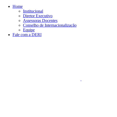
Conteúdo principal
Menu principal
Rodapé
Home
Institucional
Diretor Executivo
Assessoras Docentes
Conselho de Internacionalização
Equipe
Fale com a DERI
Aumentar fonte