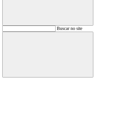
Buscar
Buscar no site
Buscar
Aumentar fonte
Diminuir fonte