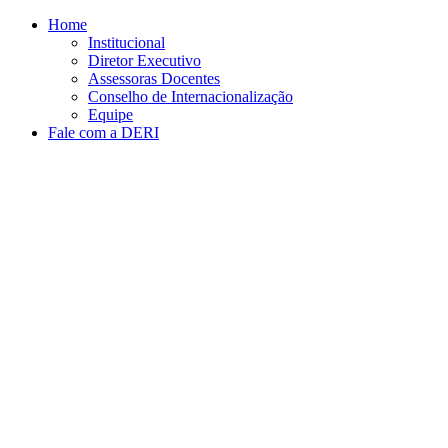
Conteúdo principal
Menu principal
Rodapé
Home
Institucional
Diretor Executivo
Assessoras Docentes
Conselho de Internacionalização
Equipe
Fale com a DERI
Aumentar fonte
Diminuir fonte