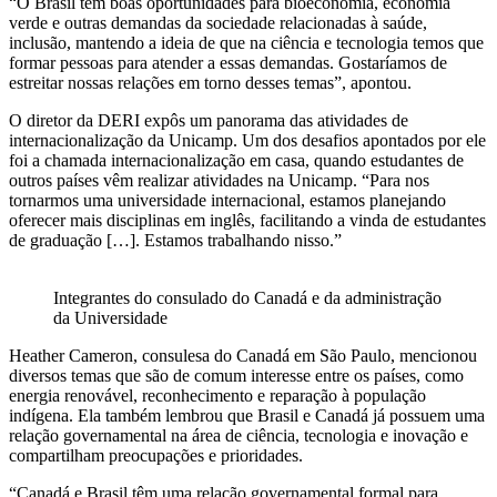
“O Brasil tem boas oportunidades para bioeconomia, economia
verde e outras demandas da sociedade relacionadas à saúde,
inclusão, mantendo a ideia de que na ciência e tecnologia temos que
formar pessoas para atender a essas demandas. Gostaríamos de
estreitar nossas relações em torno desses temas”, apontou.
O diretor da DERI expôs um panorama das atividades de
internacionalização da Unicamp. Um dos desafios apontados por ele
foi a chamada internacionalização em casa, quando estudantes de
outros países vêm realizar atividades na Unicamp. “Para nos
tornarmos uma universidade internacional, estamos planejando
oferecer mais disciplinas em inglês, facilitando a vinda de estudantes
de graduação […]. Estamos trabalhando nisso.”
Integrantes do consulado do Canadá e da administração
da Universidade
Heather Cameron, consulesa do Canadá em São Paulo, mencionou
diversos temas que são de comum interesse entre os países, como
energia renovável, reconhecimento e reparação à população
indígena. Ela também lembrou que Brasil e Canadá já possuem uma
relação governamental na área de ciência, tecnologia e inovação e
compartilham preocupações e prioridades.
“Canadá e Brasil têm uma relação governamental formal para