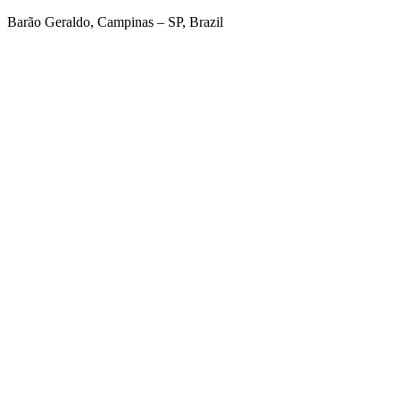
Barão Geraldo, Campinas – SP, Brazil
Link para o Facebook
Link para o Twitter
Link para o Linkedin