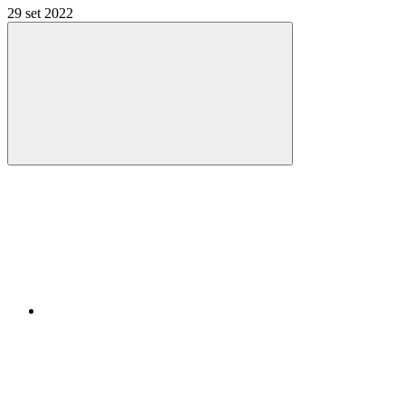
29 set 2022
Compartilhar
Compartilhar po
Compartilhar n