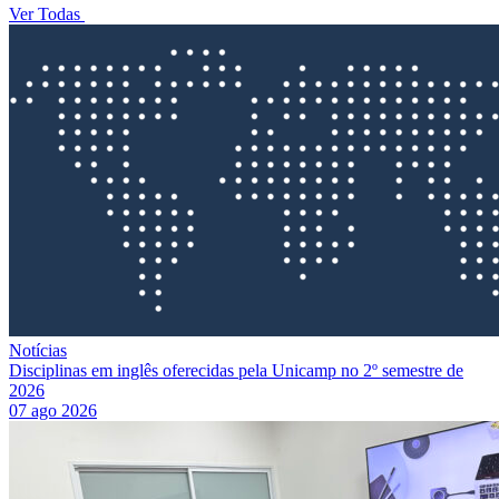
Ver Todas
Notícias
Disciplinas em inglês oferecidas pela Unicamp no 2º semestre de
2026
07 ago 2026