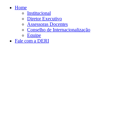
Conteúdo principal
Menu principal
Rodapé
Home
Institucional
Diretor Executivo
Assessoras Docentes
Conselho de Internacionalização
Equipe
Fale com a DERI
Aumentar fonte
Diminuir fonte