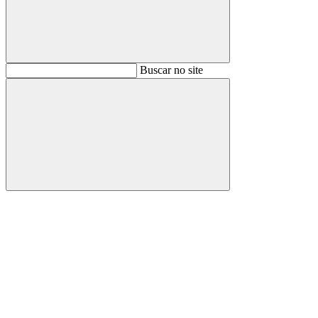
Buscar
Buscar no site
Buscar
Aumentar fonte
Diminuir fonte