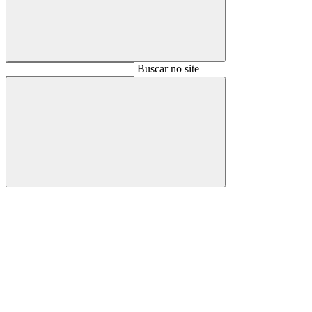
Buscar
Buscar no site
Buscar
Aumentar fonte
Diminuir fonte