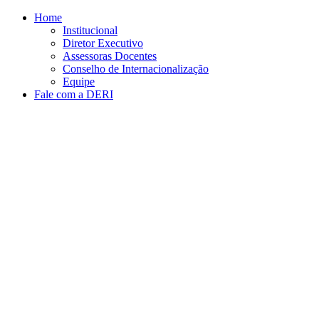
Conteúdo principal
Menu principal
Rodapé
Home
Institucional
Diretor Executivo
Assessoras Docentes
Conselho de Internacionalização
Equipe
Fale com a DERI
Aumentar fonte
Diminuir fonte