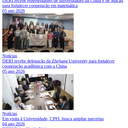
DERI recebe representantes de universidades da China e de Macau
para fortalecer cooperação em matemática
05 ago 2026
Notícias
DERI recebe delegação da Zhejiang University para fortalecer
cooperação acadêmica com a China
05 ago 2026
Notícias
Em visita à Universidade, CPFL busca ampliar parcerias
04 ago 2026