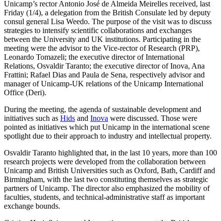
Unicamp’s rector Antonio José de Almeida Meirelles received, last
Friday (1/4), a delegation from the British Consulate led by deputy
consul general Lisa Weedo. The purpose of the visit was to discuss
strategies to intensify scientific collaborations and exchanges
between the University and UK institutions. Participating in the
meeting were the advisor to the Vice-rector of Research (PRP),
Leonardo Tomazeli; the executive director of International
Relations, Osvaldir Taranto; the executive director of Inova, Ana
Frattini; Rafael Dias and Paula de Sena, respectively advisor and
manager of Unicamp-UK relations of the Unicamp International
Office (Deri).
During the meeting, the agenda of sustainable development and
initiatives such as
Hids
and
Inova
were discussed. Those were
pointed as initiatives which put Unicamp in the international scene
spotlight due to their approach to industry and intellectual property.
Osvaldir Taranto highlighted that, in the last 10 years, more than 100
research projects were developed from the collaboration between
Unicamp and British Universities such as Oxford, Bath, Cardiff and
Birmingham, with the last two constituting themselves as strategic
partners of Unicamp. The director also emphasized the mobility of
faculties, students, and technical-administrative staff as important
exchange bounds.