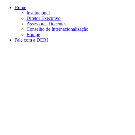
Conteúdo principal
Menu principal
Rodapé
Home
Institucional
Diretor Executivo
Assessoras Docentes
Conselho de Internacionalização
Equipe
Fale com a DERI
Aumentar fonte
Diminuir fonte