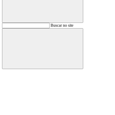
Buscar
Buscar no site
Buscar
Aumentar fonte
Diminuir fonte