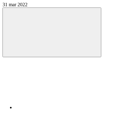
31 mar 2022
Compartilhar
Compartilhar po
Compartilhar n