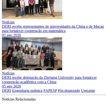
Notícias
DERI recebe representantes de universidades da China e de Macau
para fortalecer cooperação em matemática
05 ago 2026
Notícias
DERI recebe delegação da Zhejiang University para fortalecer
cooperação acadêmica com a China
05 ago 2026
DERI
Engenharia química
FAPESP
Pós-doutorado
Unicamp
Notícias Relacionadas