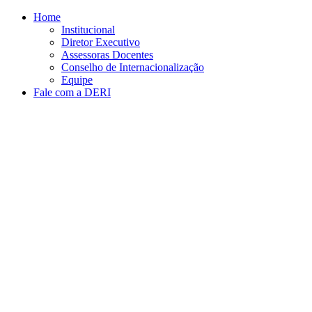
Conteúdo principal
Menu principal
Rodapé
Home
Institucional
Diretor Executivo
Assessoras Docentes
Conselho de Internacionalização
Equipe
Fale com a DERI
Aumentar fonte
Diminuir fonte