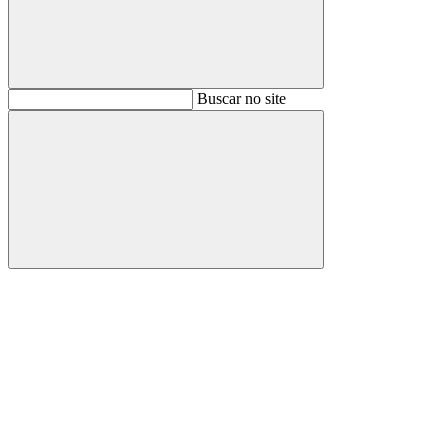
Buscar
Buscar no site
Buscar
Aumentar fonte
Diminuir fonte