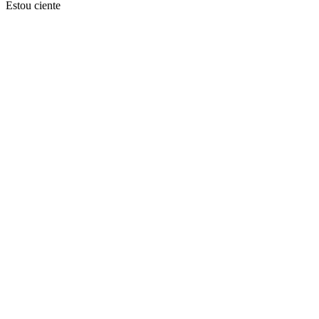
Estou ciente
Ir para o topo