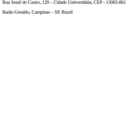
Rua Josué de Castro, 120 – Cidade Universitária, CEP - 13083-861
Barão Geraldo, Campinas – SP, Brazil
Link para o Facebook
Link para o Twitter
Link para o Linkedin