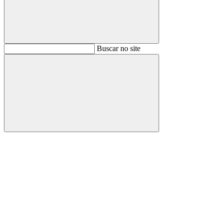
Buscar
Buscar no site
Buscar
Aumentar fonte
Diminuir fonte