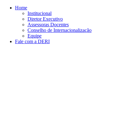
Conteúdo principal
Menu principal
Rodapé
Home
Institucional
Diretor Executivo
Assessoras Docentes
Conselho de Internacionalização
Equipe
Fale com a DERI
Aumentar fonte
Diminuir fonte