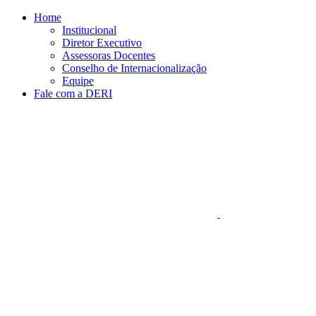
Conteúdo principal
Menu principal
Rodapé
Home
Institucional
Diretor Executivo
Assessoras Docentes
Conselho de Internacionalização
Equipe
Fale com a DERI
Aumentar fonte