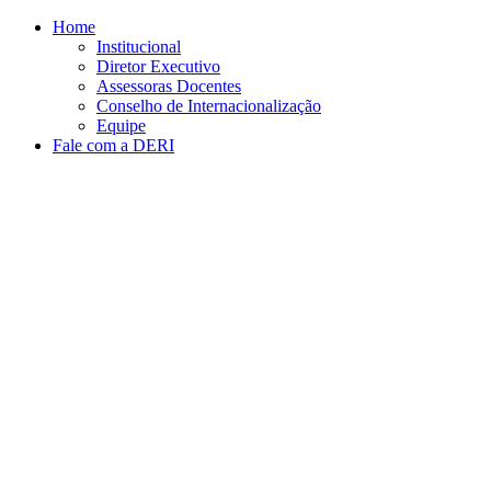
Conteúdo principal
Menu principal
Rodapé
Home
Institucional
Diretor Executivo
Assessoras Docentes
Conselho de Internacionalização
Equipe
Fale com a DERI
Aumentar fonte
Diminuir fonte