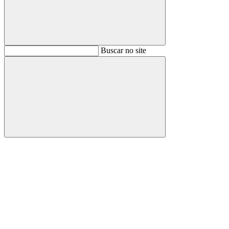
Buscar
Buscar no site
Buscar
Aumentar fonte
Diminuir fonte