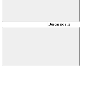
Buscar
Buscar no site
Buscar
Aumentar fonte
Diminuir fonte