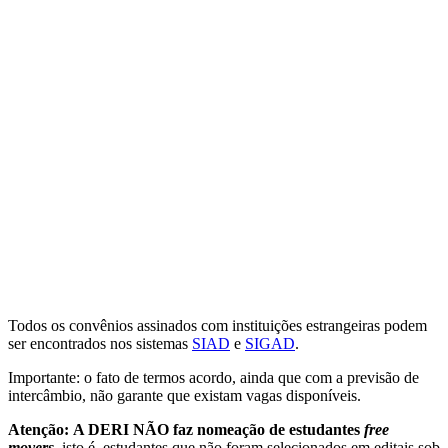
Todos os convênios assinados com instituições estrangeiras podem
ser encontrados nos sistemas
SIAD
e
SIGAD
.
Importante: o fato de termos acordo, ainda que com a previsão de
intercâmbio, não garante que existam vagas disponíveis.
Atenção:
A DERI NÃO faz nomeação de estudantes
free
movers
, isto é, estudantes que não foram selecionados em editais sob