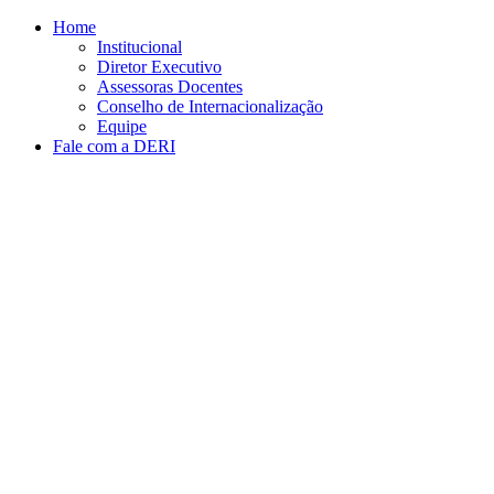
Conteúdo principal
Menu principal
Rodapé
Home
Institucional
Diretor Executivo
Assessoras Docentes
Conselho de Internacionalização
Equipe
Fale com a DERI
Aumentar fonte
Diminuir fonte