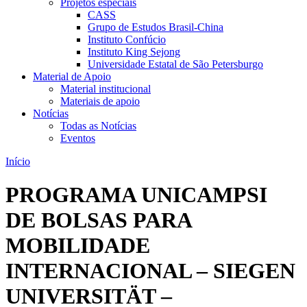
Projetos especiais
CASS
Grupo de Estudos Brasil-China
Instituto Confúcio
Instituto King Sejong
Universidade Estatal de São Petersburgo
Material de Apoio
Material institucional
Materiais de apoio
Notícias
Todas as Notícias
Eventos
Início
PROGRAMA UNICAMPSI
DE BOLSAS PARA
MOBILIDADE
INTERNACIONAL – SIEGEN
UNIVERSITÄT –