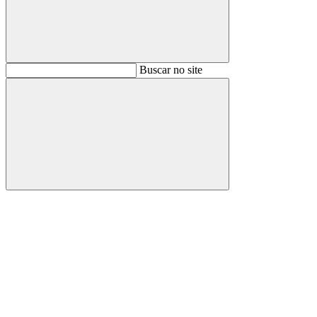
Buscar
Buscar no site
Buscar
Aumentar fonte
Diminuir fonte