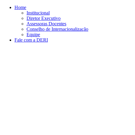
Conteúdo principal
Menu principal
Rodapé
Home
Institucional
Diretor Executivo
Assessoras Docentes
Conselho de Internacionalização
Equipe
Fale com a DERI
Aumentar fonte
Diminuir fonte