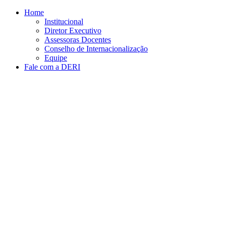
Conteúdo principal
Menu principal
Rodapé
Home
Institucional
Diretor Executivo
Assessoras Docentes
Conselho de Internacionalização
Equipe
Fale com a DERI
Aumentar fonte
Diminuir fonte