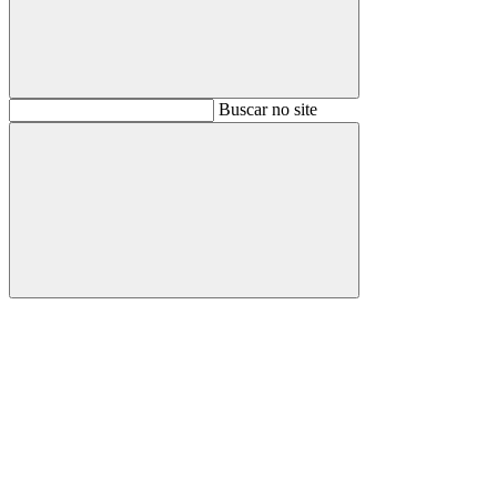
Buscar
Buscar no site
Buscar
Aumentar fonte
Diminuir fonte