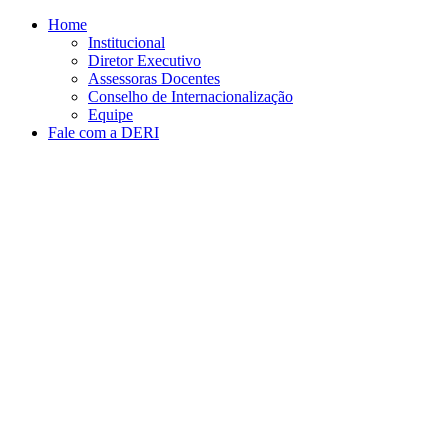
Conteúdo principal
Menu principal
Rodapé
Home
Institucional
Diretor Executivo
Assessoras Docentes
Conselho de Internacionalização
Equipe
Fale com a DERI
Aumentar fonte
Diminuir fonte