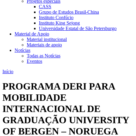
Projetos especiais
CASS
Grupo de Estudos Brasil-China
Instituto Confúcio
Instituto King Sejong
Universidade Estatal de São Petersburgo
Material de Apoio
Material institucional
Materiais de apoio
Notícias
Todas as Notícias
Eventos
Início
PROGRAMA DERI PARA
MOBILIDADE
INTERNACIONAL DE
GRADUAÇÃO UNIVERSITY
OF BERGEN – NORUEGA