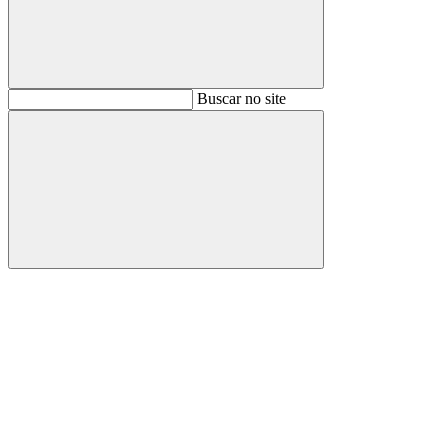
Buscar
Buscar no site
Buscar
Aumentar fonte
Diminuir fonte