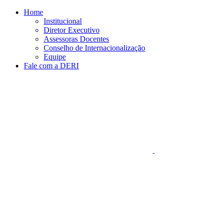
Conteúdo principal
Menu principal
Rodapé
Home
Institucional
Diretor Executivo
Assessoras Docentes
Conselho de Internacionalização
Equipe
Fale com a DERI
Aumentar fonte