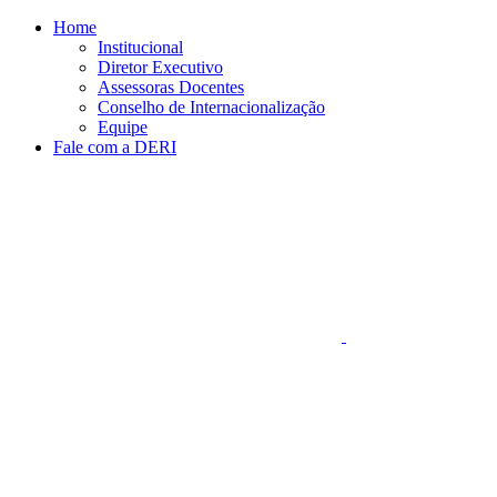
Conteúdo principal
Menu principal
Rodapé
Home
Institucional
Diretor Executivo
Assessoras Docentes
Conselho de Internacionalização
Equipe
Fale com a DERI
Aumentar fonte