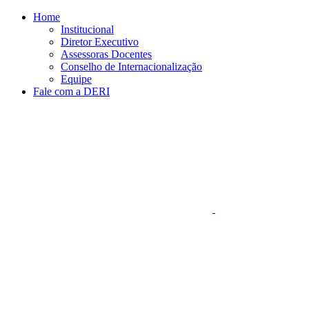
Conteúdo principal
Menu principal
Rodapé
Home
Institucional
Diretor Executivo
Assessoras Docentes
Conselho de Internacionalização
Equipe
Fale com a DERI
Aumentar fonte