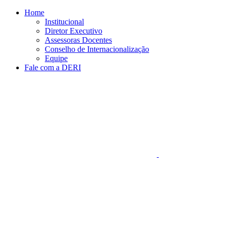
Conteúdo principal
Menu principal
Rodapé
Home
Institucional
Diretor Executivo
Assessoras Docentes
Conselho de Internacionalização
Equipe
Fale com a DERI
Aumentar fonte