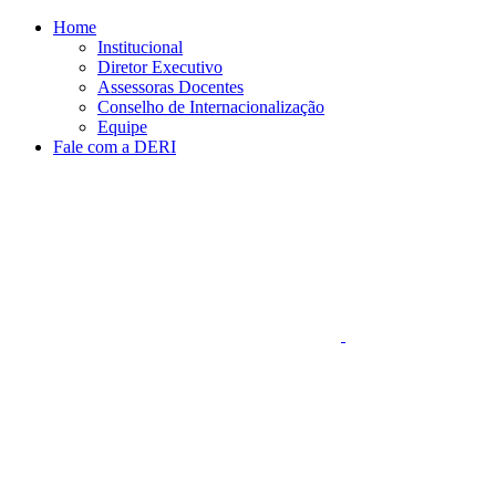
Conteúdo principal
Menu principal
Rodapé
Home
Institucional
Diretor Executivo
Assessoras Docentes
Conselho de Internacionalização
Equipe
Fale com a DERI
Aumentar fonte