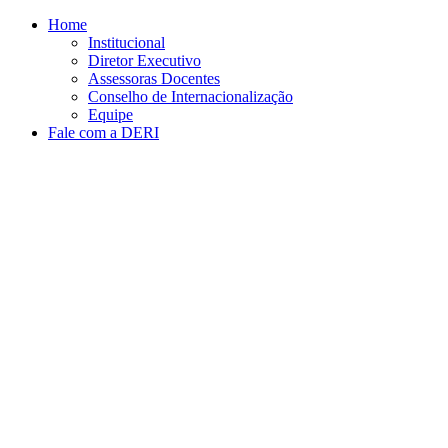
Conteúdo principal
Menu principal
Rodapé
Home
Institucional
Diretor Executivo
Assessoras Docentes
Conselho de Internacionalização
Equipe
Fale com a DERI
Aumentar fonte
Diminuir fonte