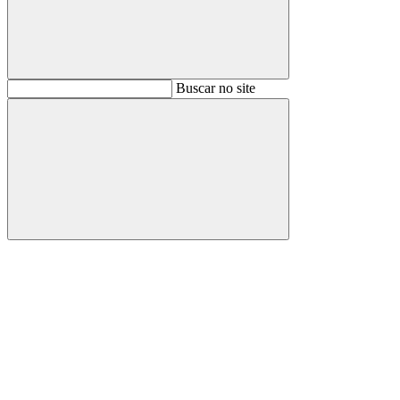
Buscar
Buscar no site
Buscar
Aumentar fonte
Diminuir fonte