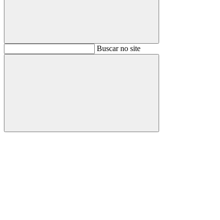
Buscar
Buscar no site
Buscar
Aumentar fonte
Diminuir fonte