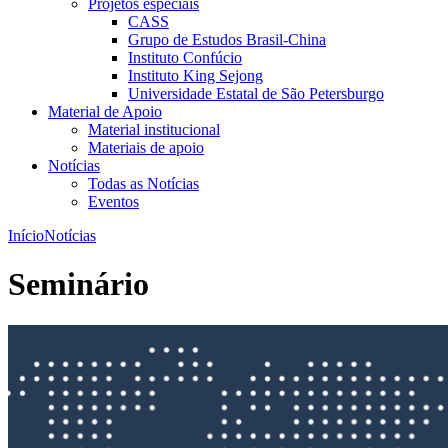
Projetos especiais
CASS
Grupo de Estudos Brasil-China
Instituto Confúcio
Instituto King Sejong
Universidade Estatal de São Petersburgo
Material de Apoio
Material institucional
Materiais de apoio
Notícias
Todas as Notícias
Eventos
Início
Notícias
Seminário