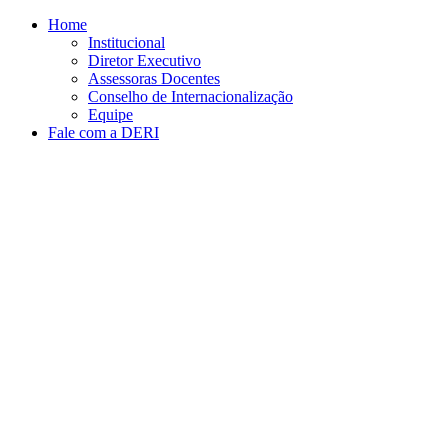
Conteúdo principal
Menu principal
Rodapé
Home
Institucional
Diretor Executivo
Assessoras Docentes
Conselho de Internacionalização
Equipe
Fale com a DERI
Aumentar fonte
Diminuir fonte