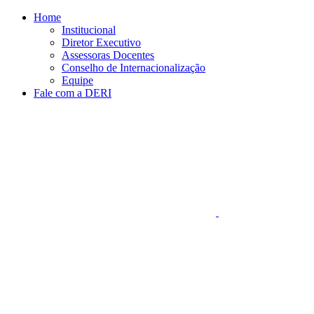
Conteúdo principal
Menu principal
Rodapé
Home
Institucional
Diretor Executivo
Assessoras Docentes
Conselho de Internacionalização
Equipe
Fale com a DERI
Aumentar fonte