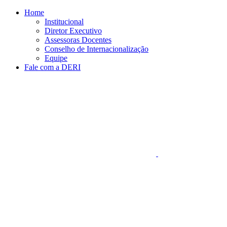
Conteúdo principal
Menu principal
Rodapé
Home
Institucional
Diretor Executivo
Assessoras Docentes
Conselho de Internacionalização
Equipe
Fale com a DERI
Aumentar fonte