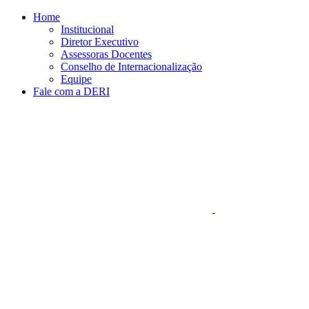
Conteúdo principal
Menu principal
Rodapé
Home
Institucional
Diretor Executivo
Assessoras Docentes
Conselho de Internacionalização
Equipe
Fale com a DERI
Aumentar fonte