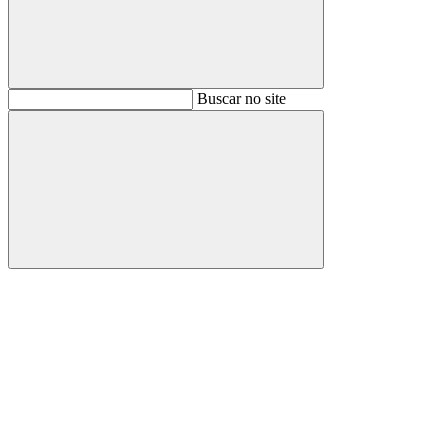
Buscar
Buscar no site
Buscar
Aumentar fonte
Diminuir fonte