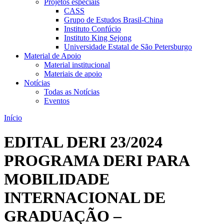
Projetos especiais
CASS
Grupo de Estudos Brasil-China
Instituto Confúcio
Instituto King Sejong
Universidade Estatal de São Petersburgo
Material de Apoio
Material institucional
Materiais de apoio
Notícias
Todas as Notícias
Eventos
Início
EDITAL DERI 23/2024
PROGRAMA DERI PARA
MOBILIDADE
INTERNACIONAL DE
GRADUAÇÃO –