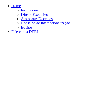
Conteúdo principal
Menu principal
Rodapé
Home
Institucional
Diretor Executivo
Assessoras Docentes
Conselho de Internacionalização
Equipe
Fale com a DERI
Aumentar fonte
Diminuir fonte