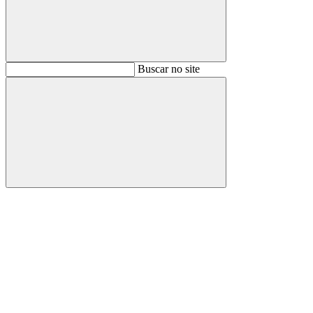
Buscar
Buscar no site
Buscar
Aumentar fonte
Diminuir fonte