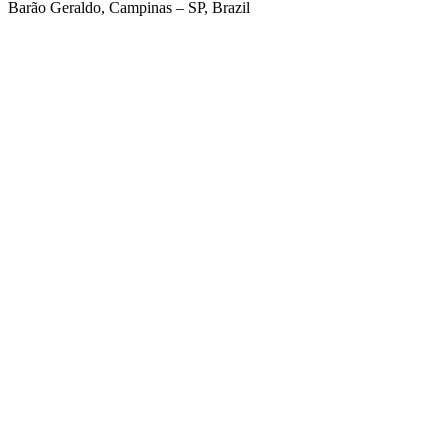
Barão Geraldo, Campinas – SP, Brazil
Link para o Facebook
Link para o Twitter
Link para o Linkedin