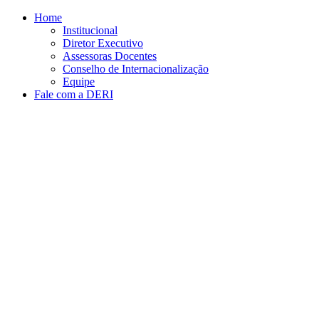
Conteúdo principal
Menu principal
Rodapé
Home
Institucional
Diretor Executivo
Assessoras Docentes
Conselho de Internacionalização
Equipe
Fale com a DERI
Aumentar fonte
Diminuir fonte