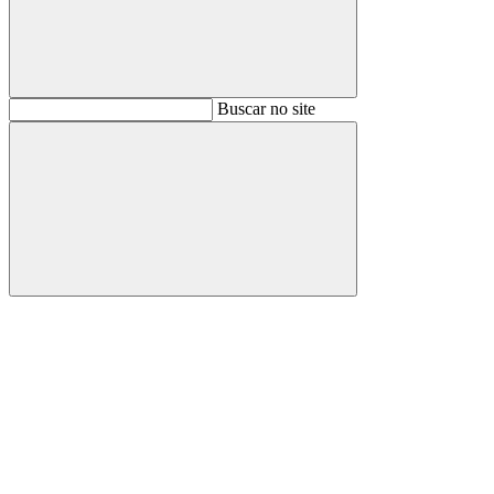
Buscar
Buscar no site
Buscar
Aumentar fonte
Diminuir fonte