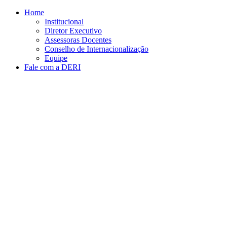
Conteúdo principal
Menu principal
Rodapé
Home
Institucional
Diretor Executivo
Assessoras Docentes
Conselho de Internacionalização
Equipe
Fale com a DERI
Aumentar fonte
Diminuir fonte