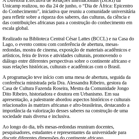
A Diretoria Executiva de Relações Internacionais (DERI) da
Unicamp realizou, no dia 24 de junho, o “Dia de África: Epicentro
do Conhecimento”, iniciativa que reuniu a comunidade universitária
para refletir sobre a riqueza dos saberes, das culturas, da ciência e
das contribuições africanas para a construção do conhecimento em
escala global.
Realizado na Biblioteca Central César Lattes (BCCL) e na Casa do
Lago, o evento contou com conferência de abertura, mesas-
redondas, mostra de cinema, exposição de materiais acadêmicos e
artísticos, feira de livros e atividades culturais, promovendo o
diálogo entre diferentes perspectivas sobre o continente africano e
suas relações históricas, culturais e acadêmicas com o Brasil.
A programação teve início com uma mesa de abertura, seguida da
conferência ministrada pela Dra. Alessandra Ribeiro, gestora da
Casa de Cultura Fazenda Roseira, Mestra da Comunidade Jongo
Dito Ribeiro, historiadora e doutora em Urbanismo. Em sua
apresentação, a palestrante abordou aspectos históricos e culturais
relacionados às matrizes africanas e afro-brasileiras, destacando a
importância da valorização desses saberes na construção de uma
sociedade mais diversa e inclusiva.
Ao longo do dia, três mesas-redondas reuniram docentes,
pesquisadores, estudantes e representantes da universidade para
discutir diferentes dimensões do continente africano.