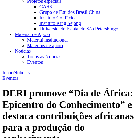
Projetos especiais
CASS
Grupo de Estudos Brasil-China
Instituto Confúcio
Instituto King Sejong
Universidade Estatal de São Petersburgo
Material de Apoio
Material institucional
Materiais de apoio
Notícias
Todas as Notícias
Eventos
Início
Notícias
Eventos
DERI promove “Dia de África:
Epicentro do Conhecimento” e
destaca contribuições africanas
para a produção do