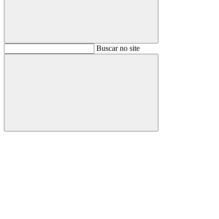
Buscar
Buscar no site
Buscar
Aumentar fonte
Diminuir fonte