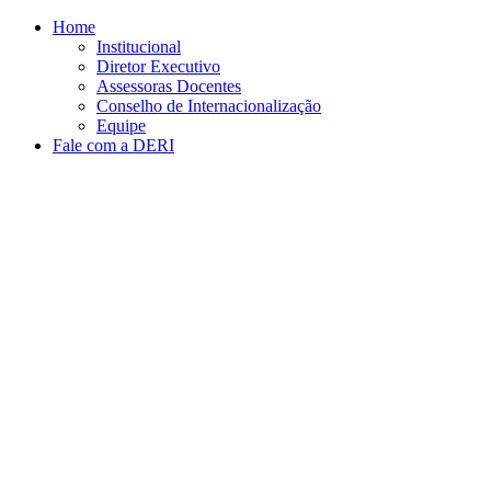
Conteúdo principal
Menu principal
Rodapé
Home
Institucional
Diretor Executivo
Assessoras Docentes
Conselho de Internacionalização
Equipe
Fale com a DERI
Aumentar fonte
Diminuir fonte