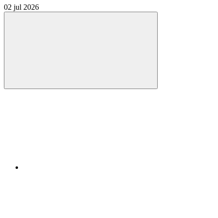
02 jul 2026
Compartilhar
Compartilhar po
Compartilhar n