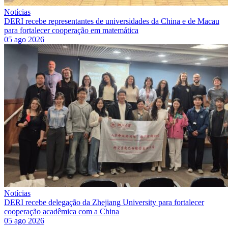
Notícias
DERI recebe representantes de universidades da China e de Macau
para fortalecer cooperação em matemática
05 ago 2026
Notícias
DERI recebe delegação da Zhejiang University para fortalecer
cooperação acadêmica com a China
05 ago 2026