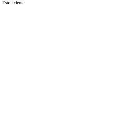
Estou ciente
Ir para o topo