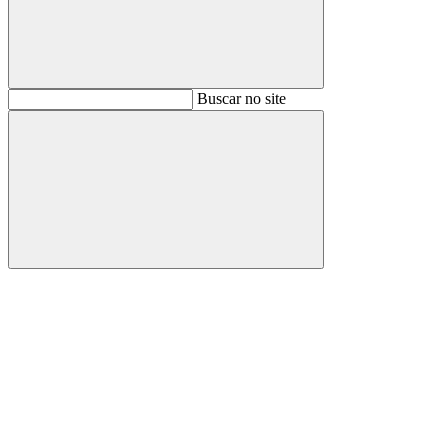
Buscar
Buscar no site
Buscar
Aumentar fonte
Diminuir fonte