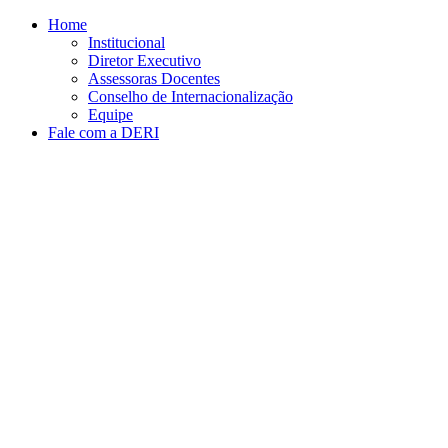
Conteúdo principal
Menu principal
Rodapé
Home
Institucional
Diretor Executivo
Assessoras Docentes
Conselho de Internacionalização
Equipe
Fale com a DERI
Aumentar fonte
Diminuir fonte