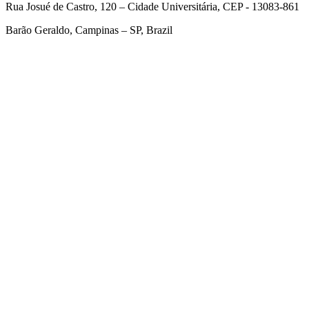
Rua Josué de Castro, 120 – Cidade Universitária, CEP - 13083-861
Barão Geraldo, Campinas – SP, Brazil
Link para o Facebook
Link para o Twitter
Link para o Linkedin