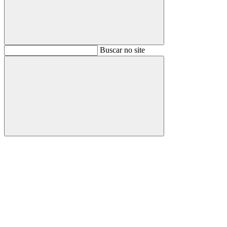
Buscar
Buscar no site
Buscar
Aumentar fonte
Diminuir fonte