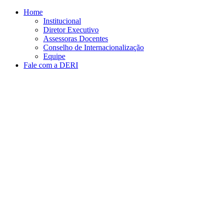
Conteúdo principal
Menu principal
Rodapé
Home
Institucional
Diretor Executivo
Assessoras Docentes
Conselho de Internacionalização
Equipe
Fale com a DERI
Aumentar fonte
Diminuir fonte