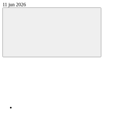
11 jun 2026
Compartilhar
Compartilhar po
Compartilhar n