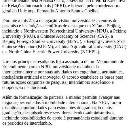
foi coordenada pela Heloísa Claro, assessora na Diretoria Executiva
de Relações Internacionais (DERI), e liderada pelo coordenador-
geral da Unicamp, Fernando Antonio Santos Coelho.
Durante a missão, a delegação visitou universidades, centros de
pesquisa e instituições científicas de destaque em Xi’an e Beijing,
incluindo a Northwestern Polytechnical University (NPU), a Peking
University (PKU), a Chinese Academy of Sciences (CAS), a
Beijing Foreign Studies University (BFSU), a Beijing University of
Chinese Medicine (BUCM), a China Agricultural University (CAU)
e a North China Electric Power University (NCEPU).
Um dos principais resultados foi a assinatura de um Memorando de
Entendimento com a NPU, universidade reconhecida
internacionalmente por suas atividades em engenharia, aeronáutica,
inteligência artificial e inovação. O acordo estabelece as bases para
futuras ações conjuntas de pesquisa, intercâmbio acadêmico e
cooperação institucional.
Além da formalização da parceria, a missão permitiu avançar nas
negociações voltadas à mobilidade internacional. Na NPU, foram
discutidas oportunidades para estudantes de graduação e pós-
graduação, pesquisadores e servidores técnico-administrativos,
incluindo possibilidades de apoio à permanência estudantil durante
os períodos de intercâmbio.