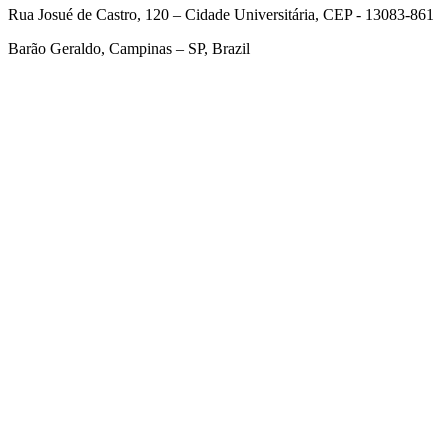
Rua Josué de Castro, 120 – Cidade Universitária, CEP - 13083-861
Barão Geraldo, Campinas – SP, Brazil
Link para o Facebook
Link para o Twitter
Link para o Linkedin