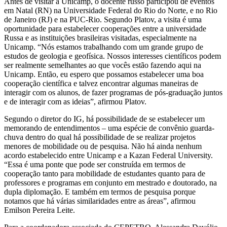
Antes de visitar a Unicamp, o docente russo participou de eventos
em Natal (RN) na Universidade Federal do Rio do Norte, e no Rio
de Janeiro (RJ) e na PUC-Rio. Segundo Platov, a visita é uma
oportunidade para estabelecer cooperações entre a universidade
Russa e as instituições brasileiras visitadas, especialmente na
Unicamp. “Nós estamos trabalhando com um grande grupo de
estudos de geologia e geofísica. Nossos interesses científicos podem
ser realmente semelhantes ao que vocês estão fazendo aqui na
Unicamp. Então, eu espero que possamos estabelecer uma boa
cooperação científica e talvez encontrar algumas maneiras de
interagir com os alunos, de fazer programas de pós-graduação juntos
e de interagir com as ideias”, afirmou Platov.
Segundo o diretor do IG, há possibilidade de se estabelecer um
memorando de entendimentos – uma espécie de convênio guarda-
chuva dentro do qual há possibilidade de se realizar projetos
menores de mobilidade ou de pesquisa. Não há ainda nenhum
acordo estabelecido entre Unicamp e a Kazan Federal University.
“Essa é uma ponte que pode ser construída em termos de
cooperação tanto para mobilidade de estudantes quanto para de
professores e programas em conjunto em mestrado e doutorado, na
dupla diplomação. E também em termos de pesquisa porque
notamos que há várias similaridades entre as áreas”, afirmou
Emilson Pereira Leite.