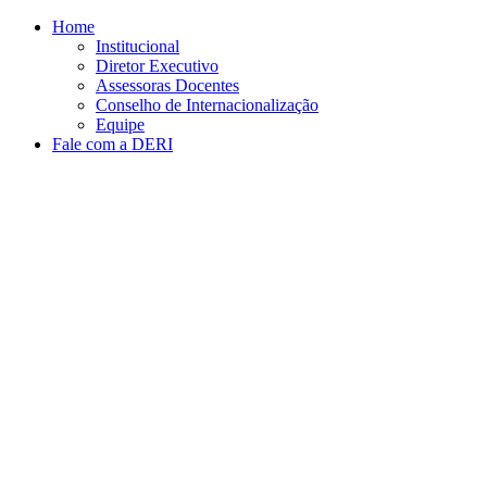
Conteúdo principal
Menu principal
Rodapé
Home
Institucional
Diretor Executivo
Assessoras Docentes
Conselho de Internacionalização
Equipe
Fale com a DERI
Aumentar fonte
Diminuir fonte