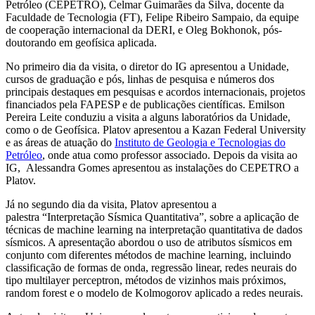
Petróleo (CEPETRO), Celmar Guimarães da Silva, docente da
Faculdade de Tecnologia (FT), Felipe Ribeiro Sampaio, da equipe
de cooperação internacional da DERI, e Oleg Bokhonok, pós-
doutorando em geofísica aplicada.
No primeiro dia da visita, o diretor do IG apresentou a Unidade,
cursos de graduação e pós, linhas de pesquisa e números dos
principais destaques em pesquisas e acordos internacionais, projetos
financiados pela FAPESP e de publicações científicas. Emilson
Pereira Leite conduziu a visita a alguns laboratórios da Unidade,
como o de Geofísica. Platov apresentou a Kazan Federal University
e as áreas de atuação do
Instituto de Geologia e Tecnologias do
Petróleo
, onde atua como professor associado. Depois da visita ao
IG, Alessandra Gomes apresentou as instalações do CEPETRO a
Platov.
Já no segundo dia da visita, Platov apresentou a
palestra “Interpretação Sísmica Quantitativa”, sobre a aplicação de
técnicas de machine learning na interpretação quantitativa de dados
sísmicos. A apresentação abordou o uso de atributos sísmicos em
conjunto com diferentes métodos de machine learning, incluindo
classificação de formas de onda, regressão linear, redes neurais do
tipo multilayer perceptron, métodos de vizinhos mais próximos,
random forest e o modelo de Kolmogorov aplicado a redes neurais.