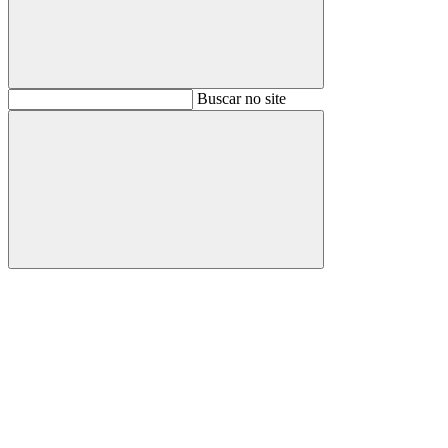
Buscar
Buscar no site
Buscar
Aumentar fonte
Diminuir fonte