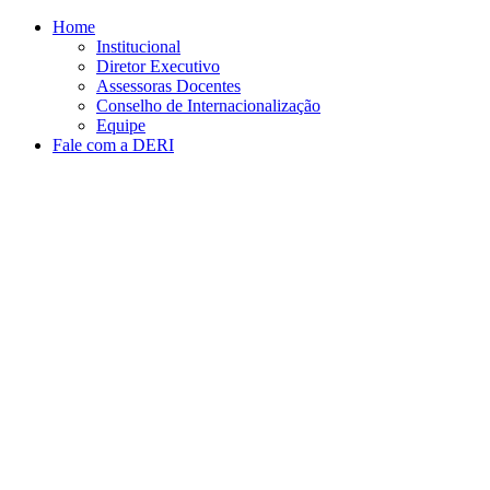
Conteúdo principal
Menu principal
Rodapé
Home
Institucional
Diretor Executivo
Assessoras Docentes
Conselho de Internacionalização
Equipe
Fale com a DERI
Aumentar fonte
Diminuir fonte