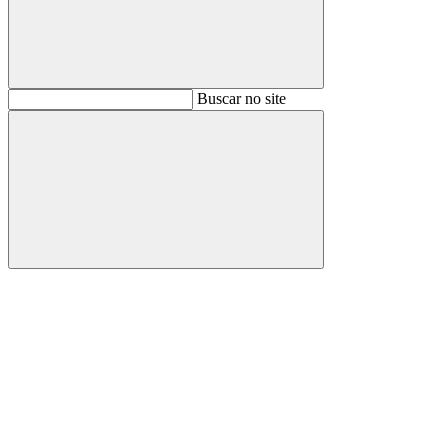
Buscar
Buscar no site
Buscar
Aumentar fonte
Diminuir fonte