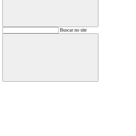
Buscar
Buscar no site
Buscar
Aumentar fonte
Diminuir fonte