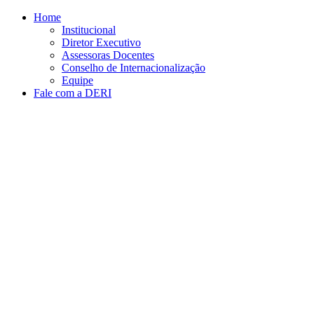
Conteúdo principal
Menu principal
Rodapé
Home
Institucional
Diretor Executivo
Assessoras Docentes
Conselho de Internacionalização
Equipe
Fale com a DERI
Aumentar fonte
Diminuir fonte