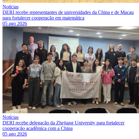
Notícias
DERI recebe representantes de universidades da China e de Macau
para fortalecer cooperação em matemática
05 ago 2026
Notícias
DERI recebe delegação da Zhejiang University para fortalecer
cooperação acadêmica com a China
05 ago 2026