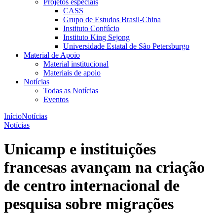
Projetos especiais
CASS
Grupo de Estudos Brasil-China
Instituto Confúcio
Instituto King Sejong
Universidade Estatal de São Petersburgo
Material de Apoio
Material institucional
Materiais de apoio
Notícias
Todas as Notícias
Eventos
Início
Notícias
Notícias
Unicamp e instituições
francesas avançam na criação
de centro internacional de
pesquisa sobre migrações