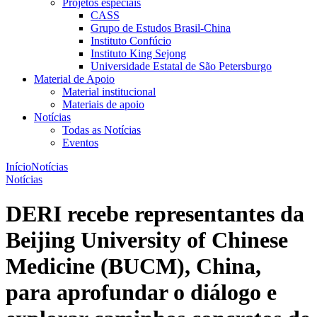
Projetos especiais
CASS
Grupo de Estudos Brasil-China
Instituto Confúcio
Instituto King Sejong
Universidade Estatal de São Petersburgo
Material de Apoio
Material institucional
Materiais de apoio
Notícias
Todas as Notícias
Eventos
Início
Notícias
Notícias
DERI recebe representantes da
Beijing University of Chinese
Medicine (BUCM), China,
para aprofundar o diálogo e