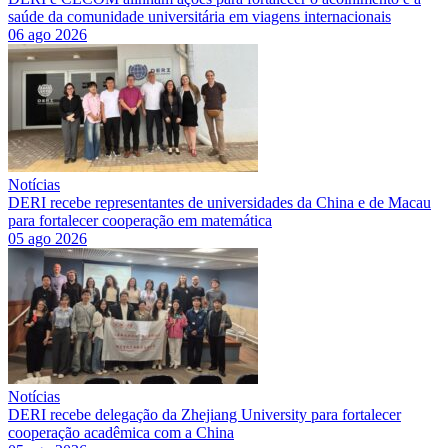
saúde da comunidade universitária em viagens internacionais
06 ago 2026
Notícias
DERI recebe representantes de universidades da China e de Macau
para fortalecer cooperação em matemática
05 ago 2026
Notícias
DERI recebe delegação da Zhejiang University para fortalecer
cooperação acadêmica com a China