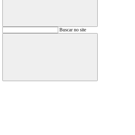
Buscar
Buscar no site
Buscar
Aumentar fonte
Diminuir fonte