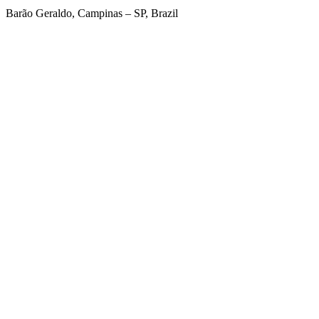
Barão Geraldo, Campinas – SP, Brazil
Link para o Facebook
Link para o Twitter
Link para o Linkedin