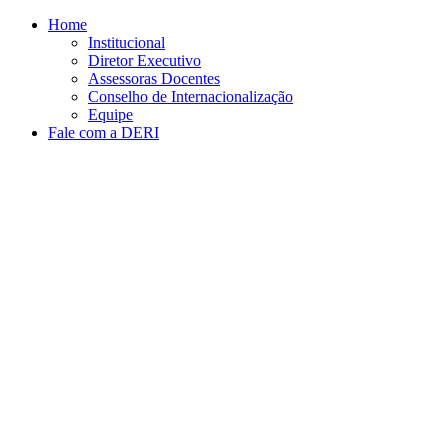
Conteúdo principal
Menu principal
Rodapé
Home
Institucional
Diretor Executivo
Assessoras Docentes
Conselho de Internacionalização
Equipe
Fale com a DERI
Aumentar fonte
Diminuir fonte