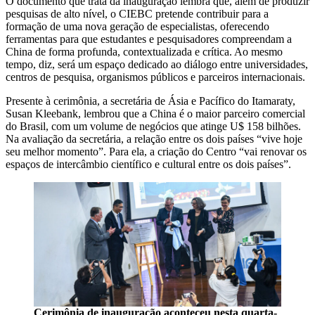
O documento que trata da inauguração lembra que, além de produzir
pesquisas de alto nível, o CIEBC pretende contribuir para a
formação de uma nova geração de especialistas, oferecendo
ferramentas para que estudantes e pesquisadores compreendam a
China de forma profunda, contextualizada e crítica. Ao mesmo
tempo, diz, será um espaço dedicado ao diálogo entre universidades,
centros de pesquisa, organismos públicos e parceiros internacionais.
Presente à cerimônia, a secretária de Ásia e Pacífico do Itamaraty,
Susan Kleebank, lembrou que a China é o maior parceiro comercial
do Brasil, com um volume de negócios que atinge U$ 158 bilhões.
Na avaliação da secretária, a relação entre os dois países “vive hoje
seu melhor momento”. Para ela, a criação do Centro “vai renovar os
espaços de intercâmbio científico e cultural entre os dois países”.
Cerimônia de inauguração aconteceu nesta quarta-