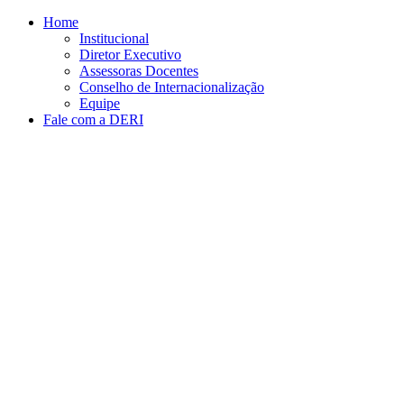
Conteúdo principal
Menu principal
Rodapé
Home
Institucional
Diretor Executivo
Assessoras Docentes
Conselho de Internacionalização
Equipe
Fale com a DERI
Aumentar fonte
Diminuir fonte