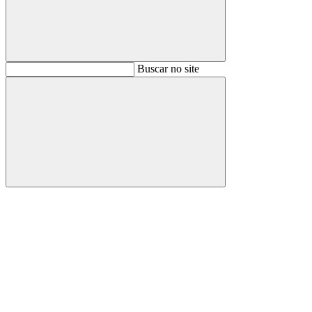
Buscar
Buscar no site
Buscar
Aumentar fonte
Diminuir fonte