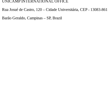
UNICAMP INTERNATIONAL OFFICE
Rua Josué de Castro, 120 – Cidade Universitária, CEP - 13083-861
Barão Geraldo, Campinas – SP, Brazil
Link para o Facebook
Link para o Twitter
Link para o Linkedin